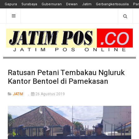
Gapura
Surabaya
Gubernuran
Dewan
Jatim
Gerbangkertosusila
Pan
Ratusan Petani Tembakau Ngluruk
Kantor Bentoel di Pamekasan
JATIM
26 Agustus 2019