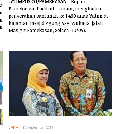
JATIMPOS.CO/PAMEKASAN
- Bupati
ya
Pamekasan, Baddrut Tamam, menghadiri
an
penyerahan santunan ke 1.480 anak Yatim di
an
halaman mesjid Agung Asy Syuhada' jalan
an
Masigit Pamekasan, Selasa (10/09).
JATIM
10 September 2019