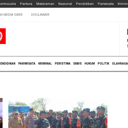
ertosusila
Pantura
Mataraman
Nasional
Pendidikan
Pariwisata
Krimin
N MEDIA SIBER
DISCLAIMER
ENDIDIKAN
PARIWISATA
KRIMINAL
PERISTIWA
EKBIS
HUKUM
POLITIK
OLAHRAGA