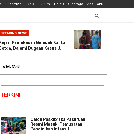
al
Peristiwa
Ekbis
Hukum
Politik
Olahraga
Asal Tahu
BREAKING NEWS
Kejari Pamekasan Geledah Kantor
Setda, Dalami Dugaan Kasus J...
ASAL TAHU
TERKINI
Calon Paskibraka Pasuruan
Resmi Masuki Pemusatan
Pendidikan Intensif ...