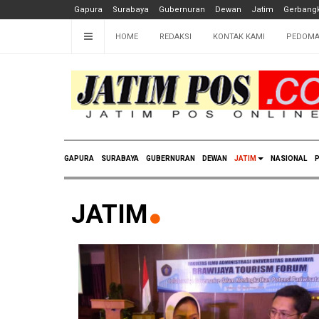
Gapura
Surabaya
Gubernuran
Dewan
Jatim
Gerbangk
HOME
REDAKSI
KONTAK KAMI
PEDOMA
GAPURA
SURABAYA
GUBERNURAN
DEWAN
JATIM
NASIONAL
P
JATIM