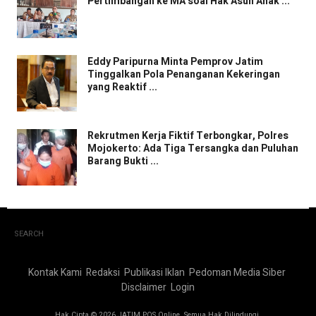
Pertimbangan ke MA soal Hak Asuh Anak ...
Eddy Paripurna Minta Pemprov Jatim
Tinggalkan Pola Penanganan Kekeringan
yang Reaktif ...
Rekrutmen Kerja Fiktif Terbongkar, Polres
Mojokerto: Ada Tiga Tersangka dan Puluhan
Barang Bukti ...
SEARCH
Kontak Kami
Redaksi
Publikasi Iklan
Pedoman Media Siber
Disclaimer
Login
Hak Cipta © 2026 JATIM POS Online. Semua Hak Dilindungi.