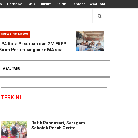
al
Peristiwa
Ekbis
Hukum
Politik
Olahraga
Asal Tahu
BREAKING NEWS
LPA Kota Pasuruan dan GM FKPPI
Kirim Pertimbangan ke MA soal...
ASAL TAHU
TERKINI
Batik Randusari, Seragam
Sekolah Penuh Cerita ...