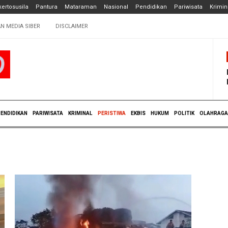
ertosusila
Pantura
Mataraman
Nasional
Pendidikan
Pariwisata
Krimin
N MEDIA SIBER
DISCLAIMER
ENDIDIKAN
PARIWISATA
KRIMINAL
PERISTIWA
EKBIS
HUKUM
POLITIK
OLAHRAGA