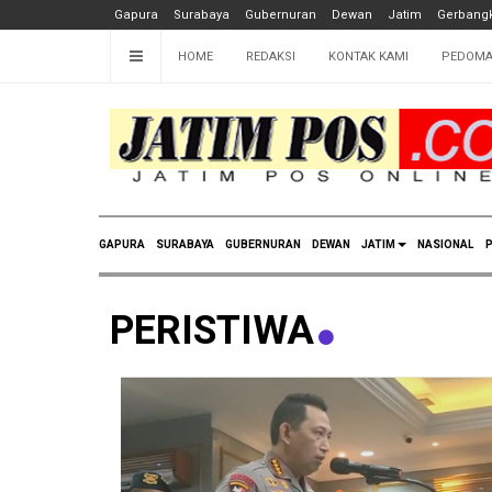
Gapura
Surabaya
Gubernuran
Dewan
Jatim
Gerbangk
HOME
REDAKSI
KONTAK KAMI
PEDOMA
GAPURA
SURABAYA
GUBERNURAN
DEWAN
JATIM
NASIONAL
P
PERISTIWA