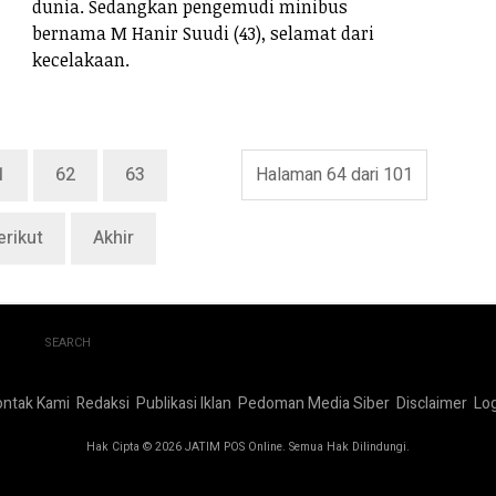
dunia. Sedangkan pengemudi minibus
bernama M Hanir Suudi (43), selamat dari
kecelakaan.
1
62
63
Halaman 64 dari 101
erikut
Akhir
SEARCH
ontak Kami
Redaksi
Publikasi Iklan
Pedoman Media Siber
Disclaimer
Log
Hak Cipta © 2026 JATIM POS Online. Semua Hak Dilindungi.