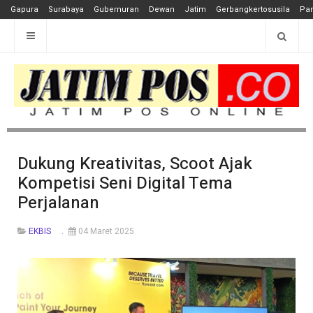
Gapura
Surabaya
Gubernuran
Dewan
Jatim
Gerbangkertosusila
Pan
Dukung Kreativitas, Scoot Ajak
Kompetisi Seni Digital Tema
Perjalanan
EKBIS
04 Maret 2025