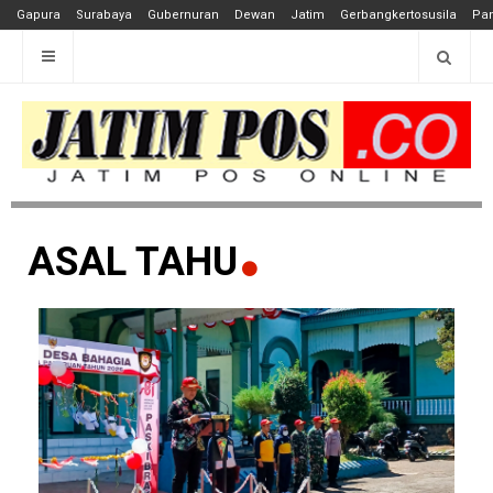
Gapura
Surabaya
Gubernuran
Dewan
Jatim
Gerbangkertosusila
Pan
ASAL TAHU