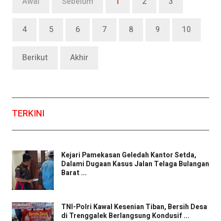
Awal
Sebelum
1
2
3
4
5
6
7
8
9
10
Berikut
Akhir
TERKINI
Kejari Pamekasan Geledah Kantor Setda,
Dalami Dugaan Kasus Jalan Telaga Bulangan
Barat ...
TNI-Polri Kawal Kesenian Tiban, Bersih Desa
di Trenggalek Berlangsung Kondusif ...