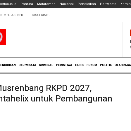
ertosusila
Pantura
Mataraman
Nasional
Pendidikan
Pariwisata
Krimin
N MEDIA SIBER
DISCLAIMER
ENDIDIKAN
PARIWISATA
KRIMINAL
PERISTIWA
EKBIS
HUKUM
POLITIK
OLAHRAGA
Musrenbang RKPD 2027,
ntahelix untuk Pembangunan