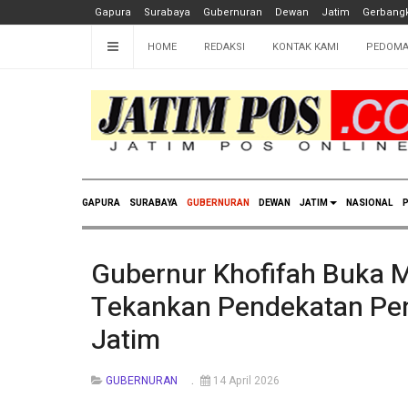
Gapura
Surabaya
Gubernuran
Dewan
Jatim
Gerbangk
HOME
REDAKSI
KONTAK KAMI
PEDOMA
GAPURA
SURABAYA
GUBERNURAN
DEWAN
JATIM
NASIONAL
P
Gubernur Khofifah Buka 
Tekankan Pendekatan Pe
Jatim
GUBERNURAN
14 April 2026