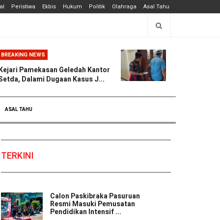
al
Peristiwa
Ekbis
Hukum
Politik
Olahraga
Asal Tahu
BREAKING NEWS
Kejari Pamekasan Geledah Kantor
Setda, Dalami Dugaan Kasus J...
ASAL TAHU
TERKINI
Calon Paskibraka Pasuruan
Resmi Masuki Pemusatan
Pendidikan Intensif ...