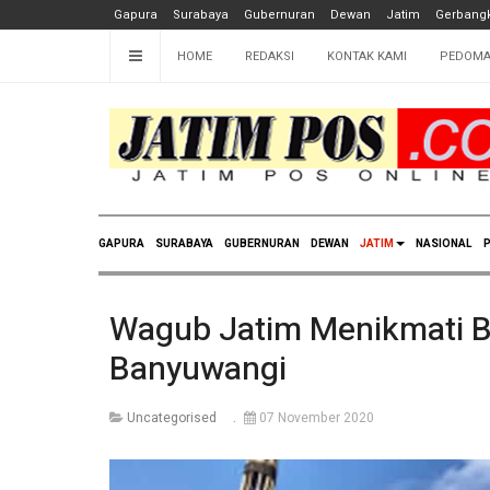
Gapura
Surabaya
Gubernuran
Dewan
Jatim
Gerbangk
HOME
REDAKSI
KONTAK KAMI
PEDOMA
GAPURA
SURABAYA
GUBERNURAN
DEWAN
JATIM
NASIONAL
P
Wagub Jatim Menikmati B
Banyuwangi
Uncategorised
07 November 2020