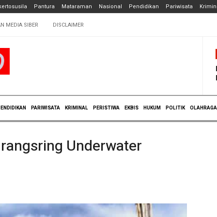
ertosusila
Pantura
Mataraman
Nasional
Pendidikan
Pariwisata
Krimin
N MEDIA SIBER
DISCLAIMER
ENDIDIKAN
PARIWISATA
KRIMINAL
PERISTIWA
EKBIS
HUKUM
POLITIK
OLAHRAGA
rangsring Underwater