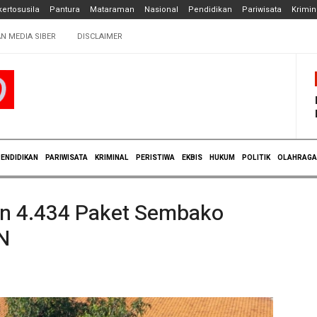
ertosusila
Pantura
Mataraman
Nasional
Pendidikan
Pariwisata
Krimin
N MEDIA SIBER
DISCLAIMER
ENDIDIKAN
PARIWISATA
KRIMINAL
PERISTIWA
EKBIS
HUKUM
POLITIK
OLAHRAGA
n 4.434 Paket Sembako
N