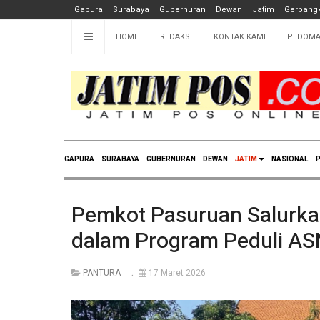
Gapura
Surabaya
Gubernuran
Dewan
Jatim
Gerbangk
HOME
REDAKSI
KONTAK KAMI
PEDOMA
GAPURA
SURABAYA
GUBERNURAN
DEWAN
JATIM
NASIONAL
P
Pemkot Pasuruan Salurka
dalam Program Peduli AS
PANTURA
17 Maret 2026