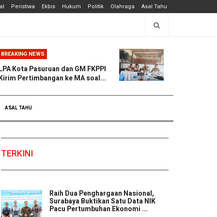
al
Peristiwa
Ekbis
Hukum
Politik
Olahraga
Asal Tahu
BREAKING NEWS
LPA Kota Pasuruan dan GM FKPPI
Kirim Pertimbangan ke MA soal...
ASAL TAHU
TERKINI
Raih Dua Penghargaan Nasional,
Surabaya Buktikan Satu Data NIK
Pacu Pertumbuhan Ekonomi ...