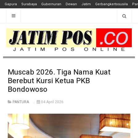
Gapura
Surabaya
Gubernuran
Dewan
Jatim
Gerbangkertosusila
Pan
Muscab 2026. Tiga Nama Kuat
Berebut Kursi Ketua PKB
Bondowoso
PANTURA
04 April 2026