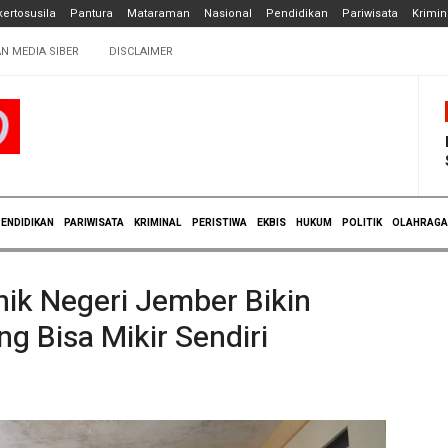
ertosusila
Pantura
Mataraman
Nasional
Pendidikan
Pariwisata
Krimin
N MEDIA SIBER
DISCLAIMER
ENDIDIKAN
PARIWISATA
KRIMINAL
PERISTIWA
EKBIS
HUKUM
POLITIK
OLAHRAGA
nik Negeri Jember Bikin
g Bisa Mikir Sendiri