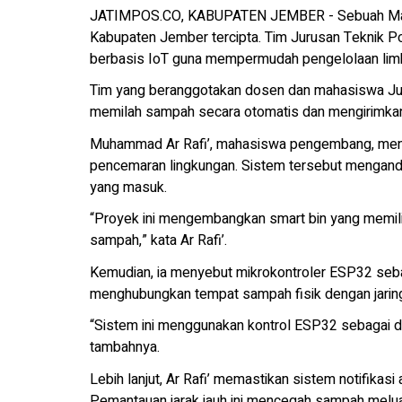
JATIMPOS.CO, KABUPATEN JEMBER - Sebuah Maha
Kabupaten Jember tercipta. Tim Jurusan Teknik Po
berbasis IoT guna mempermudah pengelolaan lim
Tim yang beranggotakan dosen dan mahasiswa Jur
memilah sampah secara otomatis dan mengirimkan h
Muhammad Ar Rafi’, mahasiswa pengembang, menje
pencemaran lingkungan. Sistem tersebut mengand
yang masuk.
“Proyek ini mengembangkan smart bin yang memili
sampah,” kata Ar Rafi’.
Kemudian, ia menyebut mikrokontroler ESP32 sebag
menghubungkan tempat sampah fisik dengan jaringa
“Sistem ini menggunakan kontrol ESP32 sebagai das
tambahnya.
Lebih lanjut, Ar Rafi’ memastikan sistem notifika
Pemantauan jarak jauh ini mencegah sampah melua