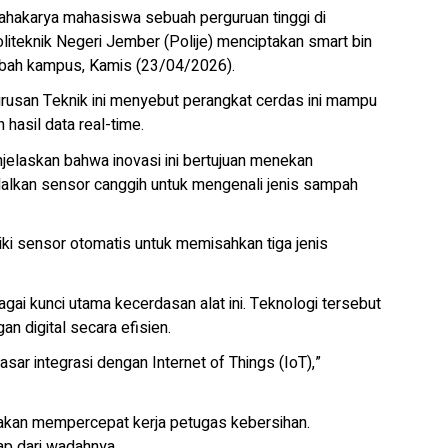
karya mahasiswa sebuah perguruan tinggi di
liteknik Negeri Jember (Polije) menciptakan smart bin
bah kampus, Kamis (23/04/2026).
usan Teknik ini menyebut perangkat cerdas ini mampu
asil data real-time.
laskan bahwa inovasi ini bertujuan menekan
alkan sensor canggih untuk mengenali jenis sampah
ki sensor otomatis untuk memisahkan tiga jenis
ai kunci utama kecerdasan alat ini. Teknologi tersebut
n digital secara efisien.
ar integrasi dengan Internet of Things (IoT),”
si akan mempercepat kerja petugas kebersihan.
p dari wadahnya.