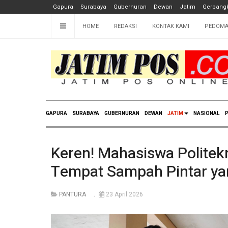
Gapura
Surabaya
Gubernuran
Dewan
Jatim
Gerbangk
HOME
REDAKSI
KONTAK KAMI
PEDOMA
GAPURA
SURABAYA
GUBERNURAN
DEWAN
JATIM
NASIONAL
P
Keren! Mahasiswa Politek
Tempat Sampah Pintar yan
PANTURA
23 April 2026