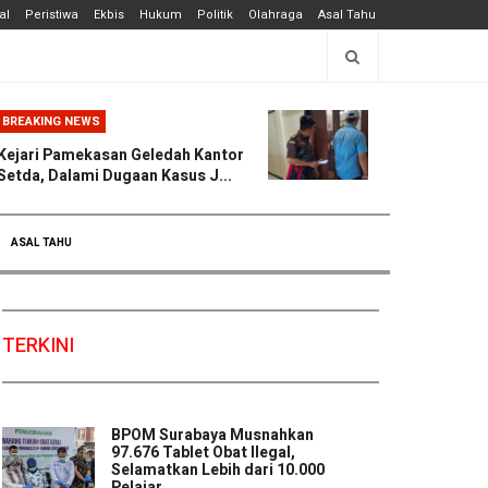
al
Peristiwa
Ekbis
Hukum
Politik
Olahraga
Asal Tahu
BREAKING NEWS
Kejari Pamekasan Geledah Kantor
Setda, Dalami Dugaan Kasus J...
ASAL TAHU
TERKINI
BPOM Surabaya Musnahkan
97.676 Tablet Obat Ilegal,
Selamatkan Lebih dari 10.000
Pelajar ...