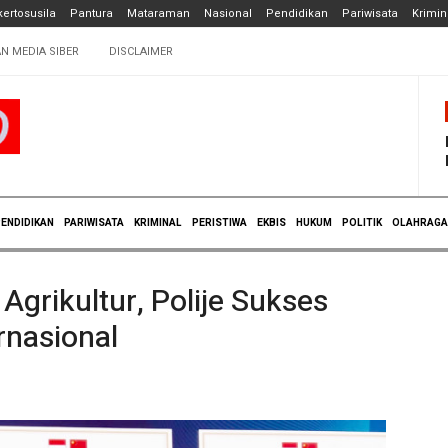
ertosusila
Pantura
Mataraman
Nasional
Pendidikan
Pariwisata
Krimin
N MEDIA SIBER
DISCLAIMER
ENDIDIKAN
PARIWISATA
KRIMINAL
PERISTIWA
EKBIS
HUKUM
POLITIK
OLAHRAGA
Agrikultur, Polije Sukses
rnasional