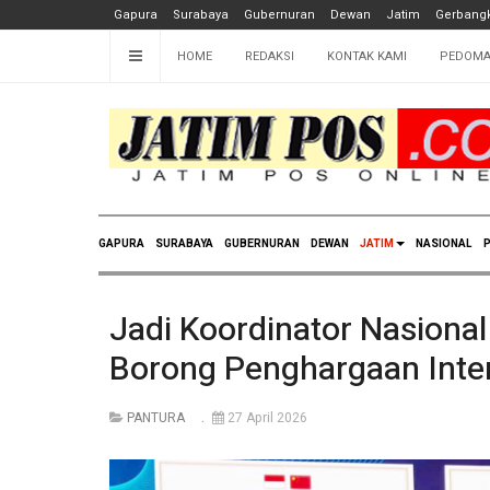
Gapura
Surabaya
Gubernuran
Dewan
Jatim
Gerbangk
HOME
REDAKSI
KONTAK KAMI
PEDOMA
GAPURA
SURABAYA
GUBERNURAN
DEWAN
JATIM
NASIONAL
P
Jadi Koordinator Nasional 
Borong Penghargaan Inte
PANTURA
27 April 2026