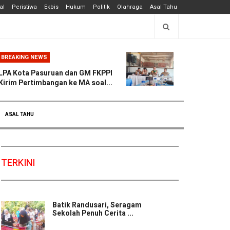
al
Peristiwa
Ekbis
Hukum
Politik
Olahraga
Asal Tahu
BREAKING NEWS
LPA Kota Pasuruan dan GM FKPPI
Kirim Pertimbangan ke MA soal...
ASAL TAHU
TERKINI
Batik Randusari, Seragam
Sekolah Penuh Cerita ...