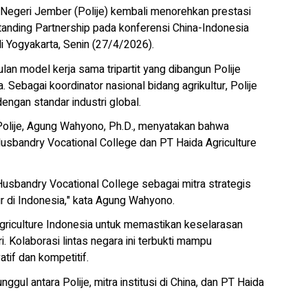
geri Jember (Polije) kembali menorehkan prestasi
anding Partnership pada konferensi China-Indonesia
di Yogyakarta, Senin (27/4/2026).
an model kerja sama tripartit yang dibangun Polije
. Sebagai koordinator nasional bidang agrikultur, Polije
dengan standar industri global.
olije, Agung Wahyono, Ph.D., menyatakan bahwa
Husbandry Vocational College dan PT Haida Agriculture
Husbandry Vocational College sebagai mitra strategis
ur di Indonesia," kata Agung Wahyono.
griculture Indonesia untuk memastikan keselarasan
. Kolaborasi lintas negara ini terbukti mampu
tif dan kompetitif.
ggul antara Polije, mitra institusi di China, dan PT Haida