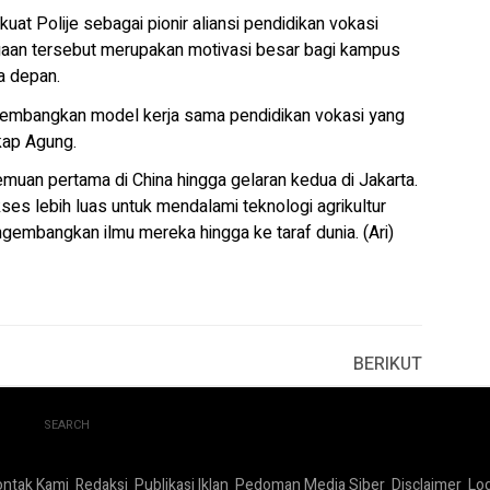
kuat Polije sebagai pionir aliansi pendidikan vokasi
aan tersebut merupakan motivasi besar bagi kampus
a depan.
gembangkan model kerja sama pendidikan vokasi yang
kap Agung.
muan pertama di China hingga gelaran kedua di Jakarta.
akses lebih luas untuk mendalami teknologi agrikultur
engembangkan ilmu mereka hingga ke taraf dunia. (Ari)
BERIKUT
SEARCH
ontak Kami
Redaksi
Publikasi Iklan
Pedoman Media Siber
Disclaimer
Log