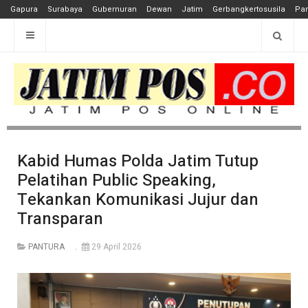
Gapura
Surabaya
Gubernuran
Dewan
Jatim
Gerbangkertosusila
Pan
Kabid Humas Polda Jatim Tutup
Pelatihan Public Speaking,
Tekankan Komunikasi Jujur dan
Transparan
PANTURA
29 April 2026