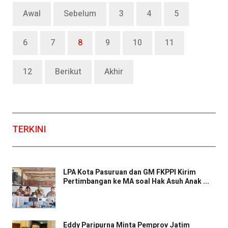
Awal
Sebelum
3
4
5
6
7
8
9
10
11
12
Berikut
Akhir
TERKINI
LPA Kota Pasuruan dan GM FKPPI Kirim
Pertimbangan ke MA soal Hak Asuh Anak ...
Eddy Paripurna Minta Pemprov Jatim