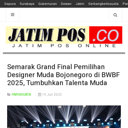
Gapura
Surabaya
Gubernuran
Dewan
Jatim
Gerbangkertosusila
Pan
Semarak Grand Final Pemilihan
Designer Muda Bojonegoro di BWBF
2025, Tumbuhkan Talenta Muda
PARIWISATA
19 Jun 2025