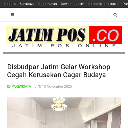
Gapura
Surabaya
Gubernuran
Dewan
Jatim
Gerbangkertosusila
Pan
Disbudpar Jatim Gelar Workshop
Cegah Kerusakan Cagar Budaya
PARIWISATA
18 November 2025