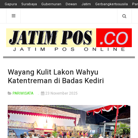
Gapura
Surabaya
Gubernuran
Dewan
Jatim
Gerbangkertosusila
Pan
Wayang Kulit Lakon Wahyu
Katentreman di Badas Kediri
PARIWISATA
23 November 2025