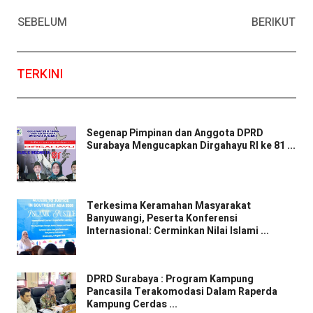
Facebook
WhatsApp
Twitter
Email
SEBELUM
BERIKUT
TERKINI
Segenap Pimpinan dan Anggota DPRD
Surabaya Mengucapkan Dirgahayu RI ke 81 ...
Terkesima Keramahan Masyarakat
Banyuwangi, Peserta Konferensi
Internasional: Cerminkan Nilai Islami ...
DPRD Surabaya : Program Kampung
Pancasila Terakomodasi Dalam Raperda
Kampung Cerdas ...