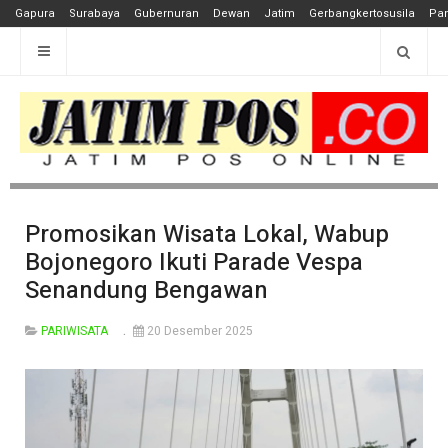
Gapura
Surabaya
Gubernuran
Dewan
Jatim
Gerbangkertosusila
Pan
Promosikan Wisata Lokal, Wabup
Bojonegoro Ikuti Parade Vespa
Senandung Bengawan
PARIWISATA
20 Desember 2025