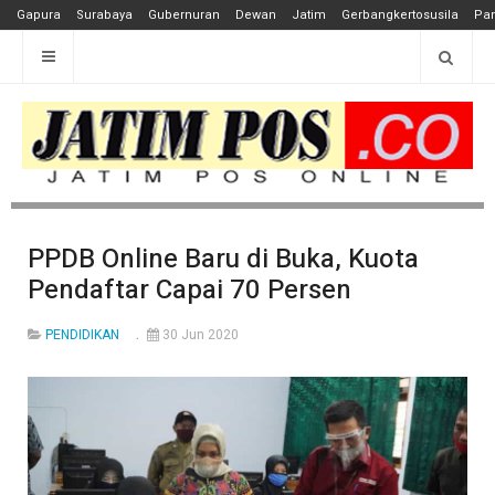
Gapura
Surabaya
Gubernuran
Dewan
Jatim
Gerbangkertosusila
Pan
PPDB Online Baru di Buka, Kuota
Pendaftar Capai 70 Persen
PENDIDIKAN
30 Jun 2020