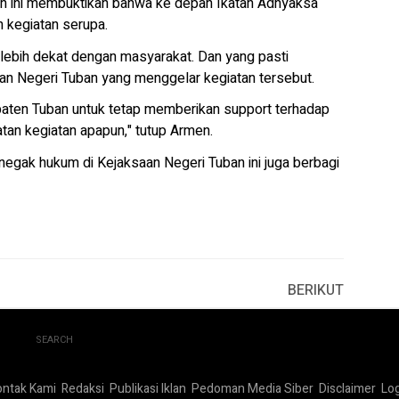
ah ini membuktikan bahwa ke depan Ikatan Adhyaksa
 kegiatan serupa.
 lebih dekat dengan masyarakat. Dan yang pasti
an Negeri Tuban yang menggelar kegiatan tersebut.
ten Tuban untuk tetap memberikan support terhadap
an kegiatan apapun," tutup Armen.
gak hukum di Kejaksaan Negeri Tuban ini juga berbagi
BERIKUT
SEARCH
ontak Kami
Redaksi
Publikasi Iklan
Pedoman Media Siber
Disclaimer
Log