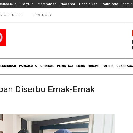
ertosusila
Pantura
Mataraman
Nasional
Pendidikan
Pariwisata
Krimin
N MEDIA SIBER
DISCLAIMER
ENDIDIKAN
PARIWISATA
KRIMINAL
PERISTIWA
EKBIS
HUKUM
POLITIK
OLAHRAGA
uban Diserbu Emak-Emak