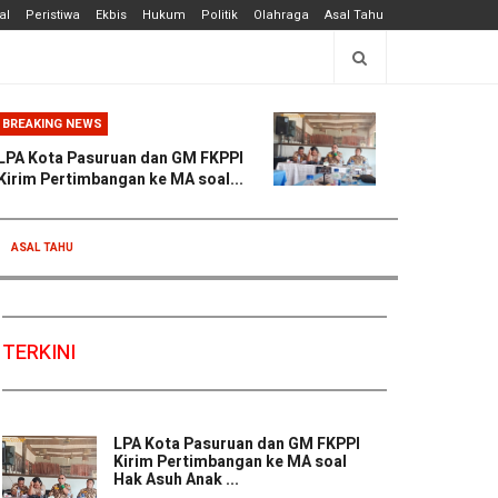
al
Peristiwa
Ekbis
Hukum
Politik
Olahraga
Asal Tahu
BREAKING NEWS
LPA Kota Pasuruan dan GM FKPPI
Kirim Pertimbangan ke MA soal...
ASAL TAHU
TERKINI
LPA Kota Pasuruan dan GM FKPPI
Kirim Pertimbangan ke MA soal
Hak Asuh Anak ...