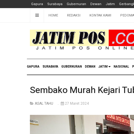
Gapura
Surabaya
Gubernuran
Dewan
Jatim
Gerbangk
HOME
REDAKSI
KONTAK KAMI
PEDOMA
GAPURA
SURABAYA
GUBERNURAN
DEWAN
JATIM
NASIONAL
P
Sembako Murah Kejari T
ASAL TAHU
27 Maret 2024