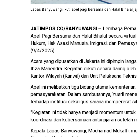
Lapas Banyuwangi ikuti apel pagi bersama dan Halal Bihalal
JATIMPOS.CO/BANYUWANGI
– Lembaga Pemasya
Apel Pagi Bersama dan Halal Bihalal secara virtu
Hukum, Hak Asasi Manusia, Imigrasi, dan Pemas
(9/4/2025).
Acara yang dipusatkan di Jakarta ini dipimpin lan
Ihza Mahendra. Kegiatan diikuti secara daring oleh
Kantor Wilayah (Kanwil) dan Unit Pelaksana Tekni
Apel ini melibatkan tiga bidang utama kementerian,
pemasyarakatan. Dalam sambutannya, Yusril mene
terhadap institusi sekaligus sarana mempererat sila
"Kegiatan ini tidak hanya menjadi momentum untuk
koordinasi dan kebersamaan antarjajaran setelah m
Kepala Lapas Banyuwangi, Mochamad Mukaffi, me