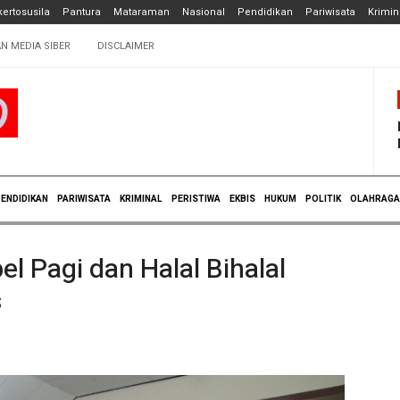
ertosusila
Pantura
Mataraman
Nasional
Pendidikan
Pariwisata
Krimin
N MEDIA SIBER
DISCLAIMER
ENDIDIKAN
PARIWISATA
KRIMINAL
PERISTIWA
EKBIS
HUKUM
POLITIK
OLAHRAGA
l Pagi dan Halal Bihalal
s