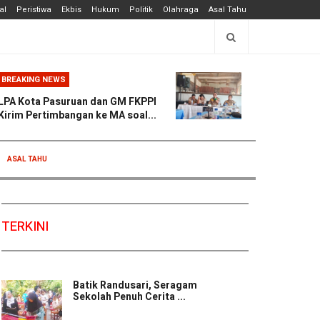
al
Peristiwa
Ekbis
Hukum
Politik
Olahraga
Asal Tahu
BREAKING NEWS
LPA Kota Pasuruan dan GM FKPPI
Kirim Pertimbangan ke MA soal...
ASAL TAHU
TERKINI
Batik Randusari, Seragam
Sekolah Penuh Cerita ...