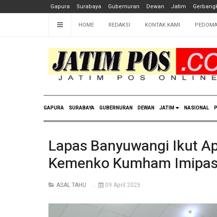
Gapura
Surabaya
Gubernuran
Dewan
Jatim
Gerbangk
HOME
REDAKSI
KONTAK KAMI
PEDOMA
GAPURA
SURABAYA
GUBERNURAN
DEWAN
JATIM
NASIONAL
P
Lapas Banyuwangi Ikut Ape
Kemenko Kumham Imipa
ASAL TAHU
09 April 2025