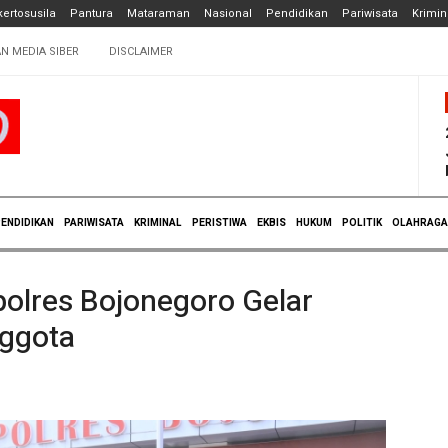
ertosusila
Pantura
Mataraman
Nasional
Pendidikan
Pariwisata
Krimin
N MEDIA SIBER
DISCLAIMER
ENDIDIKAN
PARIWISATA
KRIMINAL
PERISTIWA
EKBIS
HUKUM
POLITIK
OLAHRAGA
olres Bojonegoro Gelar
ggota