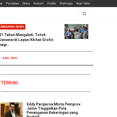
al
Peristiwa
Ekbis
Hukum
Politik
Olahraga
Asal Tahu
BREAKING NEWS
21 Tahun Mengabdi, Totok
Januwardi Layani Khitan Gratis
bagi...
ASAL TAHU
TERKINI
Eddy Paripurna Minta Pemprov
Jatim Tinggalkan Pola
Penanganan Kekeringan yang
Reaktif ...