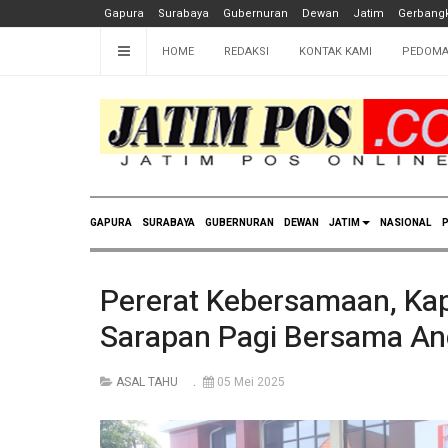
Gapura
Surabaya
Gubernuran
Dewan
Jatim
Gerbangk
HOME
REDAKSI
KONTAK KAMI
PEDOMA
GAPURA
SURABAYA
GUBERNURAN
DEWAN
JATIM
NASIONAL
P
Pererat Kebersamaan, Kap
Sarapan Pagi Bersama An
ASAL TAHU
05 Mei 2025