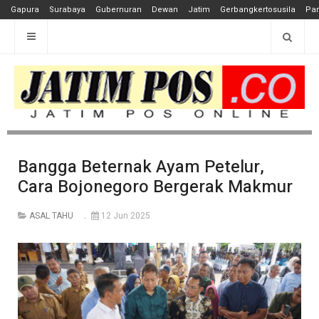
Gapura
Surabaya
Gubernuran
Dewan
Jatim
Gerbangkertosusila
Pan
Bangga Beternak Ayam Petelur,
Cara Bojonegoro Bergerak Makmur
ASAL TAHU
12 Jun 2025