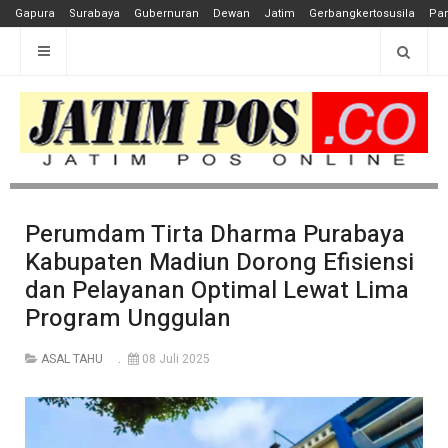
Gapura
Surabaya
Gubernuran
Dewan
Jatim
Gerbangkertosusila
Pan
Perumdam Tirta Dharma Purabaya
Kabupaten Madiun Dorong Efisiensi
dan Pelayanan Optimal Lewat Lima
Program Unggulan
ASAL TAHU
08 Juli 2025