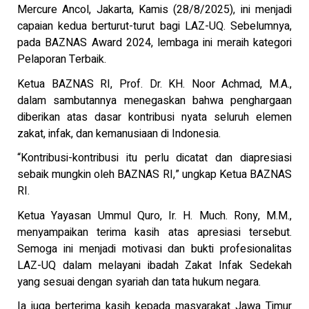
Mercure Ancol, Jakarta, Kamis (28/8/2025), ini menjadi
capaian kedua berturut-turut bagi LAZ-UQ. Sebelumnya,
pada BAZNAS Award 2024, lembaga ini meraih kategori
Pelaporan Terbaik.
Ketua BAZNAS RI, Prof. Dr. KH. Noor Achmad, M.A.,
dalam sambutannya menegaskan bahwa penghargaan
diberikan atas dasar kontribusi nyata seluruh elemen
zakat, infak, dan kemanusiaan di Indonesia.
“Kontribusi-kontribusi itu perlu dicatat dan diapresiasi
sebaik mungkin oleh BAZNAS RI,” ungkap Ketua BAZNAS
RI.
Ketua Yayasan Ummul Quro, Ir. H. Much. Rony, M.M.,
menyampaikan terima kasih atas apresiasi tersebut.
Semoga ini menjadi motivasi dan bukti profesionalitas
LAZ-UQ dalam melayani ibadah Zakat Infak Sedekah
yang sesuai dengan syariah dan tata hukum negara.
Ia juga berterima kasih kepada masyarakat Jawa Timur