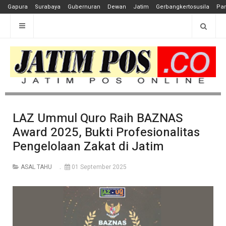
Gapura
Surabaya
Gubernuran
Dewan
Jatim
Gerbangkertosusila
Pan
LAZ Ummul Quro Raih BAZNAS
Award 2025, Bukti Profesionalitas
Pengelolaan Zakat di Jatim
ASAL TAHU
01 September 2025