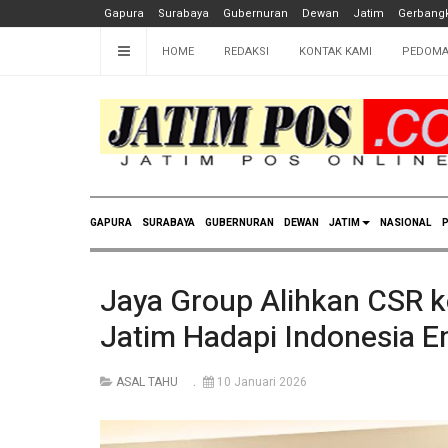
Gapura
Surabaya
Gubernuran
Dewan
Jatim
Gerbangk
HOME
REDAKSI
KONTAK KAMI
PEDOMA
GAPURA
SURABAYA
GUBERNURAN
DEWAN
JATIM
NASIONAL
P
Jaya Group Alihkan CSR ke
Jatim Hadapi Indonesia 
ASAL TAHU
10 Januari 2026