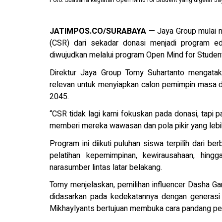
Foto: Suasana kegiatan Open Mind for Student yang digelar Ja
JATIMPOS.CO/SURABAYA —
Jaya Group mulai 
(CSR) dari sekadar donasi menjadi program edu
diwujudkan melalui program Open Mind for Student
Direktur Jaya Group Tomy Suhartanto mengataka
relevan untuk menyiapkan calon pemimpin masa
2045.
“CSR tidak lagi kami fokuskan pada donasi, tapi
memberi mereka wawasan dan pola pikir yang lebih l
Program ini diikuti puluhan siswa terpilih dari 
pelatihan kepemimpinan, kewirausahaan, hin
narasumber lintas latar belakang.
Tomy menjelaskan, pemilihan influencer Dasha Ga
didasarkan pada kedekatannya dengan generasi
Mikhaylyants bertujuan membuka cara pandang pese