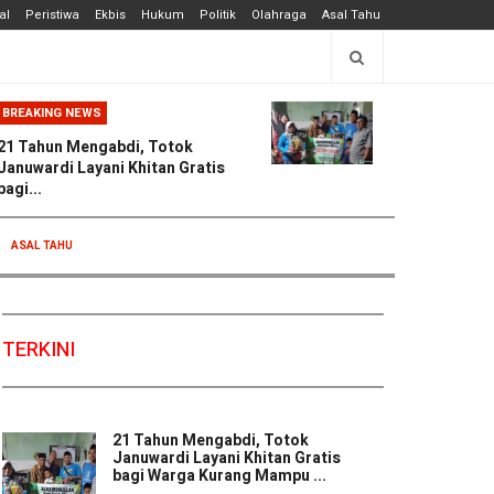
al
Peristiwa
Ekbis
Hukum
Politik
Olahraga
Asal Tahu
BREAKING NEWS
21 Tahun Mengabdi, Totok
Januwardi Layani Khitan Gratis
bagi...
ASAL TAHU
TERKINI
21 Tahun Mengabdi, Totok
Januwardi Layani Khitan Gratis
bagi Warga Kurang Mampu ...