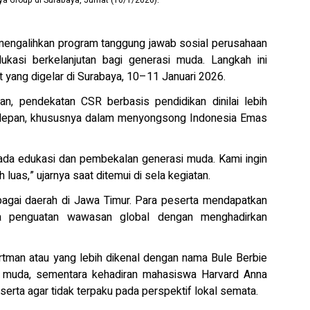
ya Group di Surabaya, Jumat (10/1/2026).
mengalihkan program tanggung jawab sosial perusahaan
kasi berkelanjutan bagi generasi muda. Langkah ini
 yang digelar di Surabaya, 10–11 Januari 2026.
n, pendekatan CSR berbasis pendidikan dinilai lebih
 depan, khususnya dalam menyongsong Indonesia Emas
 pada edukasi dan pembekalan generasi muda. Kami ingin
uas,” ujarnya saat ditemui di sela kegiatan.
berbagai daerah di Jawa Timur. Para peserta mendapatkan
gga penguatan wawasan global dengan menghadirkan
rtman atau yang lebih dikenal dengan nama Bule Berbie
 muda, sementara kehadiran mahasiswa Harvard Anna
rta agar tidak terpaku pada perspektif lokal semata.