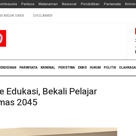
ertosusila
Pantura
Mataraman
Nasional
Pendidikan
Pariwisata
Krimin
N MEDIA SIBER
DISCLAIMER
ENDIDIKAN
PARIWISATA
KRIMINAL
PERISTIWA
EKBIS
HUKUM
POLITIK
OLAHRAGA
 Edukasi, Bekali Pelajar
Emas 2045