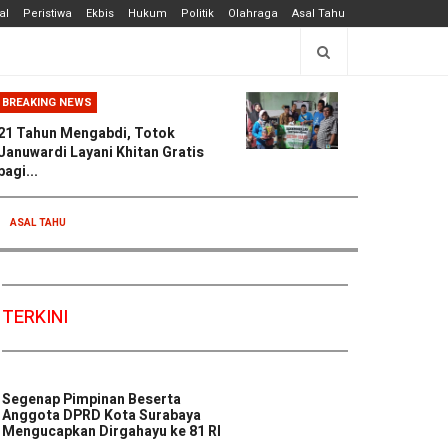
al
Peristiwa
Ekbis
Hukum
Politik
Olahraga
Asal Tahu
BREAKING NEWS
21 Tahun Mengabdi, Totok
Januwardi Layani Khitan Gratis
bagi...
ASAL TAHU
TERKINI
Segenap Pimpinan Beserta
Anggota DPRD Kota Surabaya
Mengucapkan Dirgahayu ke 81 RI
...