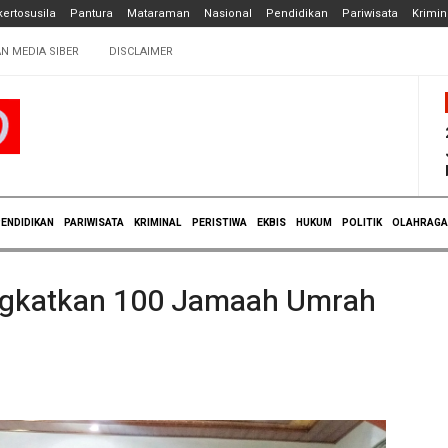
ertosusila
Pantura
Mataraman
Nasional
Pendidikan
Pariwisata
Krimin
N MEDIA SIBER
DISCLAIMER
ENDIDIKAN
PARIWISATA
KRIMINAL
PERISTIWA
EKBIS
HUKUM
POLITIK
OLAHRAGA
ngkatkan 100 Jamaah Umrah