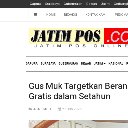
Gapura
Surabaya
Gubernuran
Dewan
Jatim
Gerbangk
HOME
REDAKSI
KONTAK KAMI
PEDOMA
GAPURA
SURABAYA
GUBERNURAN
DEWAN
JATIM
NASIONAL
P
Gus Muk Targetkan Bera
Gratis dalam Setahun
ASAL TAHU
27 Jun 2026