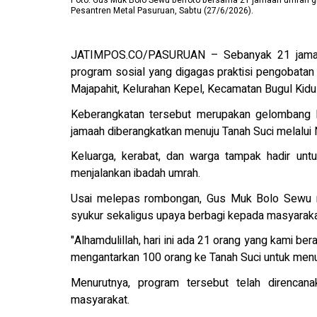
Foto: Gus Muk Bolo Sewu berfoto bersama 21 jamaah umrah gr
Pesantren Metal Pasuruan, Sabtu (27/6/2026).
JATIMPOS.CO/PASURUAN – Sebanyak 21 jamaah 
program sosial yang digagas praktisi pengobatan 
Majapahit, Kelurahan Kepel, Kecamatan Bugul Kidu
Keberangkatan tersebut merupakan gelombang k
jamaah diberangkatkan menuju Tanah Suci melalui
Keluarga, kerabat, dan warga tampak hadir unt
menjalankan ibadah umrah.
Usai melepas rombongan, Gus Muk Bolo Sewu m
syukur sekaligus upaya berbagi kepada masyaraka
"Alhamdulillah, hari ini ada 21 orang yang kami ber
mengantarkan 100 orang ke Tanah Suci untuk menu
Menurutnya, program tersebut telah direncan
masyarakat.