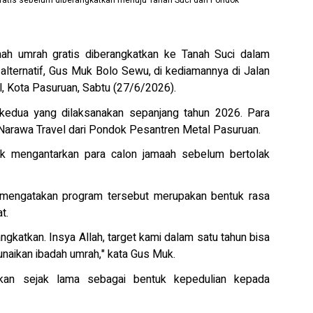
atis sebelum diberangkatkan menuju Tanah Suci dari Pondok
umrah gratis diberangkatkan ke Tanah Suci dalam
alternatif, Gus Muk Bolo Sewu, di kediamannya di Jalan
l, Kota Pasuruan, Sabtu (27/6/2026).
edua yang dilaksanakan sepanjang tahun 2026. Para
 Narawa Travel dari Pondok Pesantren Metal Pasuruan.
uk mengantarkan para calon jamaah sebelum bertolak
engatakan program tersebut merupakan bentuk rasa
t.
angkatkan. Insya Allah, target kami dalam satu tahun bisa
naikan ibadah umrah," kata Gus Muk.
akan sejak lama sebagai bentuk kepedulian kepada