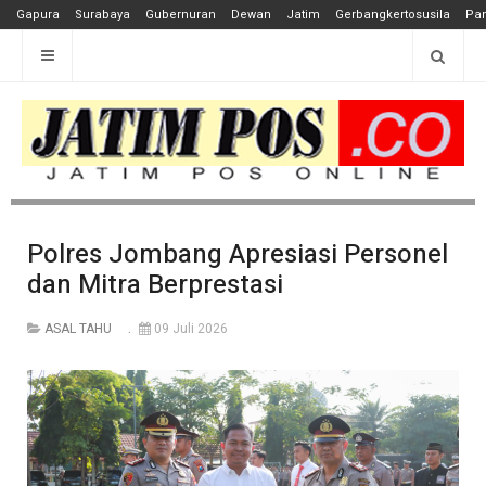
Gapura
Surabaya
Gubernuran
Dewan
Jatim
Gerbangkertosusila
Pan
Polres Jombang Apresiasi Personel
dan Mitra Berprestasi
ASAL TAHU
09 Juli 2026