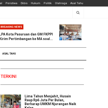
al
Peristiwa
Ekbis
Hukum
Politik
Olahraga
Asal Tahu
BREAKING NEWS
LPA Kota Pasuruan dan GM FKPPI
Kirim Pertimbangan ke MA soal...
ASAL TAHU
TERKINI
Lima Tahun Menjahit, Husain
Raup Rp6 Juta Per Bulan,
Berharap UMKM Njurangan Naik
Kelas ...