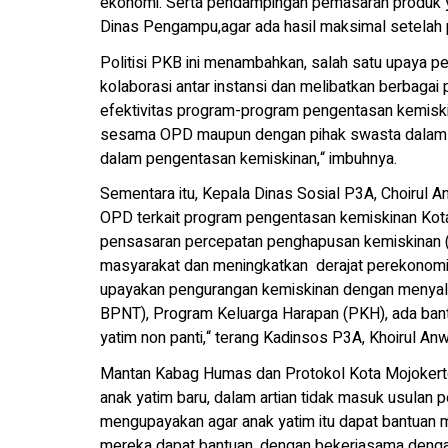
ekonomi. Serta pendampingan pemasaran produk y
Dinas Pengampu,agar ada hasil maksimal setelah pe
Politisi PKB ini menambahkan, salah satu upaya 
kolaborasi antar instansi dan melibatkan berbag
efektivitas program-program pengentasan kemiskina
sesama OPD maupun dengan pihak swasta dalam d
dalam pengentasan kemiskinan,“ imbuhnya.
Sementara itu, Kepala Dinas Sosial P3A, Choirul 
OPD terkait program pengentasan kemiskinan Kota
pensasaran percepatan penghapusan kemiskinan (
masyarakat dan meningkatkan derajat perekonomia
upayakan pengurangan kemiskinan dengan menyalur
BPNT), Program Keluarga Harapan (PKH), ada bantu
yatim non panti,“ terang Kadinsos P3A, Khoirul An
Mantan Kabag Humas dan Protokol Kota Mojokerto
anak yatim baru, dalam artian tidak masuk usulan 
mengupayakan agar anak yatim itu dapat bantuan m
mereka dapat bantuan, dengan bekerjasama denga