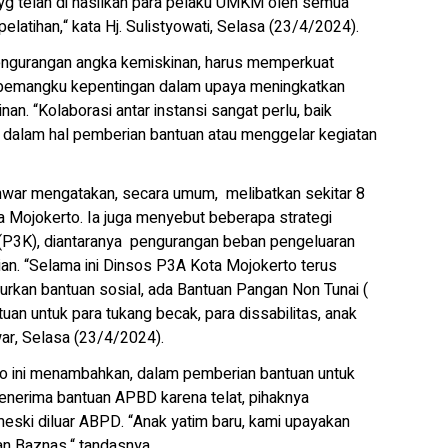
g telah di hasilkan para pelaku UMKM oleh semua
latihan,“ kata Hj. Sulistyowati, Selasa (23/4/2024).
pengurangan angka kemiskinan, harus memperkuat
ai pemangku kepentingan dalam upaya meningkatkan
n. “Kolaborasi antar instansi sangat perlu, baik
alam hal pemberian bantuan atau menggelar kegiatan
Anwar mengatakan, secara umum, melibatkan sekitar 8
 Mojokerto. Ia juga menyebut beberapa strategi
P3K), diantaranya pengurangan beban pengeluaran
n. “Selama ini Dinsos P3A Kota Mojokerto terus
kan bantuan sosial, ada Bantuan Pangan Non Tunai (
an untuk para tukang becak, para dissabilitas, anak
war, Selasa (23/4/2024).
 ini menambahkan, dalam pemberian bantuan untuk
penerima bantuan APBD karena telat, pihaknya
eski diluar ABPD. “Anak yatim baru, kami upayakan
n Baznas,“ tandasnya.