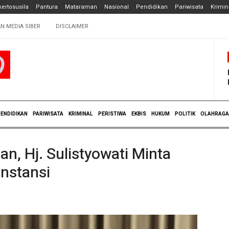
ertosusila
Pantura
Mataraman
Nasional
Pendidikan
Pariwisata
Krimin
N MEDIA SIBER
DISCLAIMER
ENDIDIKAN
PARIWISATA
KRIMINAL
PERISTIWA
EKBIS
HUKUM
POLITIK
OLAHRAGA
, Hj. Sulistyowati Minta
Instansi