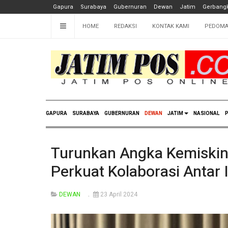
Gapura
Surabaya
Gubernuran
Dewan
Jatim
Gerbangk
HOME
REDAKSI
KONTAK KAMI
PEDOMA
GAPURA
SURABAYA
GUBERNURAN
DEWAN
JATIM
NASIONAL
P
Turunkan Angka Kemiskinan
Perkuat Kolaborasi Antar 
DEWAN
23 April 2024