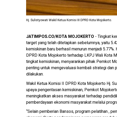
Hj. Sulistyowati Wakil Ketua Komisi III DPRD Kota Mojokerto.
JATIMPOS.CO/KOTA MOJOKERTO
- Tingkat k
target yang telah ditetapkan sebelumnya, yaitu 5.
kemiskinan baru berhasil menurun menjadi 5.77%. 
DPRD Kota Mojokerto terhadap LKPJ Wali Kota Moj
tingkat kemiskinan, menyarankan pihak Pemkot M
penting untuk mengevaluasi kembali strategi dan
dilakukan.
Wakil Ketua Komisi II DPRD Kota Mojokerto Hj. Su
upaya pengentasan kemiskinan, Pemkot Mojokerto
meningkatkan akses masyarakat terhadap pendidika
pemberdayaan ekonomi masyarakat melalui pro
“Selain pemberian Bansos, program pelatihan , p