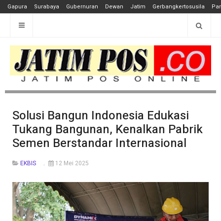
Gapura
Surabaya
Gubernuran
Dewan
Jatim
Gerbangkertosusila
Pan
Solusi Bangun Indonesia Edukasi
Tukang Bangunan, Kenalkan Pabrik
Semen Berstandar Internasional
EKBIS
12 Mei 2025