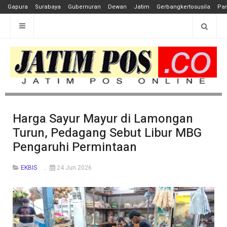
Gapura
Surabaya
Gubernuran
Dewan
Jatim
Gerbangkertosusila
Pan
Harga Sayur Mayur di Lamongan
Turun, Pedagang Sebut Libur MBG
Pengaruhi Permintaan
EKBIS
24 Jun 2026