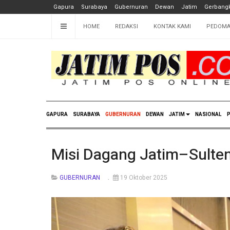
Gapura
Surabaya
Gubernuran
Dewan
Jatim
Gerbangk
HOME
REDAKSI
KONTAK KAMI
PEDOMA
GAPURA
SURABAYA
GUBERNURAN
DEWAN
JATIM
NASIONAL
P
Misi Dagang Jatim–Sulten
GUBERNURAN
19 Oktober 2025