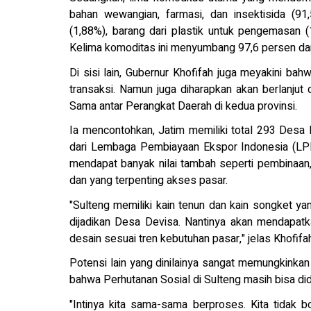
bahan wewangian, farmasi, dan insektisida (91
(1,88%), barang dari plastik untuk pengemasan (
Kelima komoditas ini menyumbang 97,6 persen dari
Di sisi lain, Gubernur Khofifah juga meyakini ba
transaksi. Namun juga diharapkan akan berlanjut 
Sama antar Perangkat Daerah di kedua provinsi.
Ia mencontohkan, Jatim memiliki total 293 Des
dari Lembaga Pembiayaan Ekspor Indonesia (LPE
mendapat banyak nilai tambah seperti pembinaan
dan yang terpenting akses pasar.
"Sulteng memiliki kain tenun dan kain songket ya
dijadikan Desa Devisa. Nantinya akan mendapat
desain sesuai tren kebutuhan pasar," jelas Khofifa
Potensi lain yang dinilainya sangat memungkinkan
bahwa Perhutanan Sosial di Sulteng masih bisa did
"Intinya kita sama-sama berproses. Kita tidak 