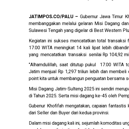
JATIMPOS.CO/PALU –
Gubernur Jawa Timur Kh
membanggakan melalui gelaran Misi Dagang dan 
Sulawesi Tengah yang digelar di Best Western Plu
Kegiatan ini sukses mencatatkan total transaksi 
17.00 WITA meningkat 14 kali lipat lebih diban
yang mencatatkan transaksi senilai Rp 104,92 mili
"Alhamdulillah, saat ditutup pukul 17.00 WITA to
Jatim menjual Rp 1,297 triliun lebih dan membeli da
point kita untuk membangun penguatan bersama se
Misi Dagang Jatim-Sulteng 2025 ini sendiri mer
di Tahun 2025. Serta misi dagang ke-45 oleh Pem
Gubenur Khofifah mengatakan, capaian fantastis k
dari Seller dan Buyer dari kedua provinsi.
Dalam misi dagang kali ini, sejumlah komoditas u