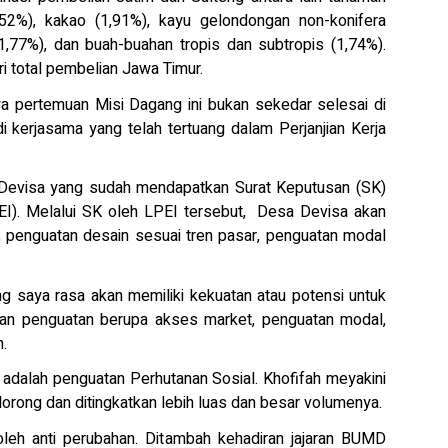
,52%), kakao (1,91%), kayu gelondongan non-konifera
1,77%), dan buah-buahan tropis dan subtropis (1,74%).
 total pembelian Jawa Timur.
hwa pertemuan Misi Dagang ini bukan sekedar selesai di
di kerjasama yang telah tertuang dalam Perjanjian Kerja
a Devisa yang sudah mendapatkan Surat Keputusan (SK)
I). Melalui SK oleh LPEI tersebut, Desa Devisa akan
, penguatan desain sesuai tren pasar, penguatan modal
ng saya rasa akan memiliki kekuatan atau potensi untuk
kan penguatan berupa akses market, penguatan modal,
h.
 adalah penguatan Perhutanan Sosial. Khofifah meyakini
orong dan ditingkatkan lebih luas dan besar volumenya.
boleh anti perubahan. Ditambah kehadiran jajaran BUMD