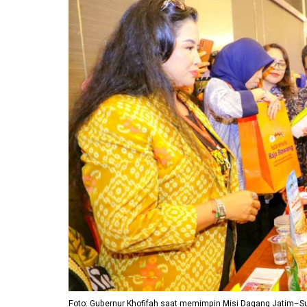
Foto: Gubernur Khofifah saat memimpin Misi Dagang Jatim–Sul