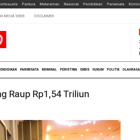
ertosusila
Pantura
Mataraman
Nasional
Pendidikan
Pariwisata
Krimin
N MEDIA SIBER
DISCLAIMER
ENDIDIKAN
PARIWISATA
KRIMINAL
PERISTIWA
EKBIS
HUKUM
POLITIK
OLAHRAGA
g Raup Rp1,54 Triliun