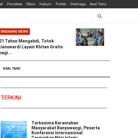
al
Peristiwa
Ekbis
Hukum
Politik
Olahraga
Asal Tahu
BREAKING NEWS
21 Tahun Mengabdi, Totok
Januwardi Layani Khitan Gratis
bagi...
ASAL TAHU
TERKINI
Terkesima Keramahan
Masyarakat Banyuwangi, Peserta
Konferensi Internasional:
Cerminkan Nilai Islami ...