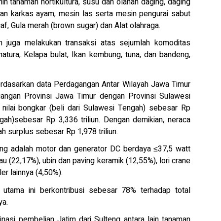
ih tanaman hortikultura, susu dan olahan daging, daging
dan karkas ayam, mesin las serta mesin pengurai sabut
af, Gula merah (brown sugar) dan Alat olahraga.
m juga melakukan transaksi atas sejumlah komoditas
natura, Kelapa bulat, Ikan kembung, tuna, dan bandeng,
 berdasarkan data Perdagangan Antar Wilayah Jawa Timur
agangan Provinsi Jawa Timur dengan Provinsi Sulawesi
i nilai bongkar (beli dari Sulawesi Tengah) sebesar Rp
engah)sebesar Rp 3,336 triliun. Dengan demikian, neraca
surplus sebesar Rp 1,978 triliun.
eng adalah motor dan generator DC berdaya ≤37,5 watt
 (22,17%), ubin dan paving keramik (12,55%), lori crane
ler lainnya (4,50%).
 utama ini berkontribusi sebesar 78% terhadap total
ya.
asi pembelian Jatim dari Sulteng antara lain tanaman