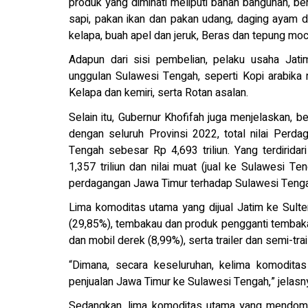
produk yang diminati meliputi bahan bangunan, ben
sapi, pakan ikan dan pakan udang, daging ayam 
kelapa, buah apel dan jeruk, Beras dan tepung moc
Adapun dari sisi pembelian, pelaku usaha Jati
unggulan Sulawesi Tengah, seperti Kopi arabika 
Kelapa dan kemiri, serta Rotan asalan.
Selain itu, Gubernur Khofifah juga menjelaskan,
dengan seluruh Provinsi 2022, total nilai Perd
Tengah sebesar Rp 4,693 triliun. Yang terdiridar
1,357 triliun dan nilai muat (jual ke Sulawesi T
perdagangan Jawa Timur terhadap Sulawesi Tengah 
Lima komoditas utama yang dijual Jatim ke Sult
(29,85%), tembakau dan produk pengganti tembakau
dan mobil derek (8,99%), serta trailer dan semi-trai
“Dimana, secara keseluruhan, kelima komoditas
penjualan Jawa Timur ke Sulawesi Tengah,” jelasn
Sedangkan, lima komoditas utama yang mendomin