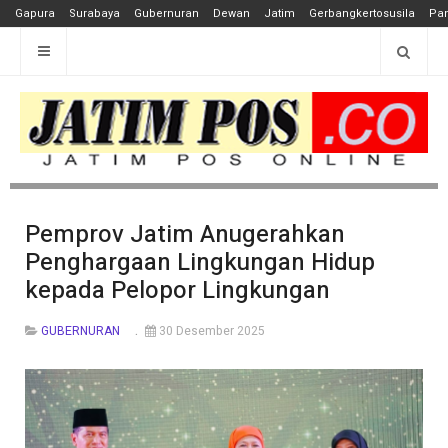
Gapura
Surabaya
Gubernuran
Dewan
Jatim
Gerbangkertosusila
Pan
Pemprov Jatim Anugerahkan
Penghargaan Lingkungan Hidup
kepada Pelopor Lingkungan
GUBERNURAN
30 Desember 2025