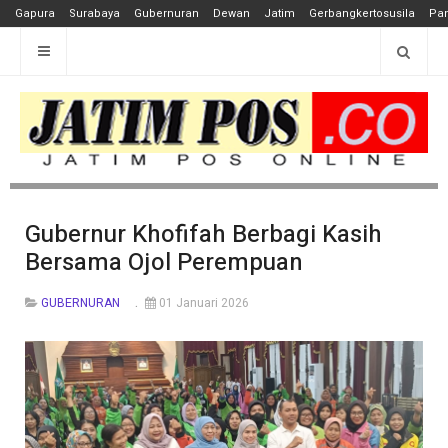
Gapura
Surabaya
Gubernuran
Dewan
Jatim
Gerbangkertosusila
Pan
Gubernur Khofifah Berbagi Kasih
Bersama Ojol Perempuan
GUBERNURAN
01 Januari 2026