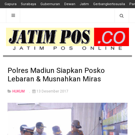
Gapura
Surabaya
Gubernuran
Dewan
Jatim
Gerbangkertosusila
Pan
Polres Madiun Siapkan Posko
Lebaran & Musnahkan Miras
HUKUM
13 Desember 2017