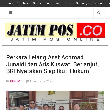
Gapura
Surabaya
Gubernuran
Dewan
Jatim
Gerbangkertosusila
Pan
Perkara Lelang Aset Achmad
Junaidi dan Aris Kuswati Berlanjut,
BRI Nyatakan Siap Ikuti Hukum
HUKUM
15 Agustus 2025