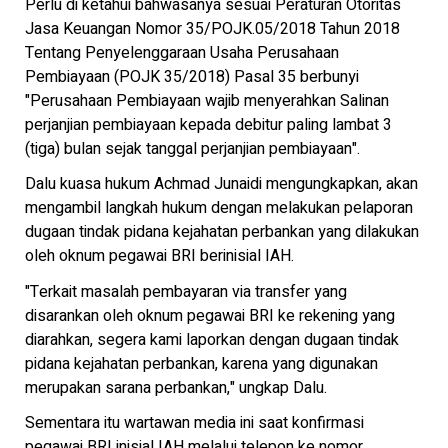
Perlu di ketahui bahwasanya sesuai Peraturan Otoritas
Jasa Keuangan Nomor 35/POJK.05/2018 Tahun 2018
Tentang Penyelenggaraan Usaha Perusahaan
Pembiayaan (POJK 35/2018) Pasal 35 berbunyi
"Perusahaan Pembiayaan wajib menyerahkan Salinan
perjanjian pembiayaan kepada debitur paling lambat 3
(tiga) bulan sejak tanggal perjanjian pembiayaan".
Dalu kuasa hukum Achmad Junaidi mengungkapkan, akan
mengambil langkah hukum dengan melakukan pelaporan
dugaan tindak pidana kejahatan perbankan yang dilakukan
oleh oknum pegawai BRI berinisial IAH.
"Terkait masalah pembayaran via transfer yang
disarankan oleh oknum pegawai BRI ke rekening yang
diarahkan, segera kami laporkan dengan dugaan tindak
pidana kejahatan perbankan, karena yang digunakan
merupakan sarana perbankan," ungkap Dalu.
Sementara itu wartawan media ini saat konfirmasi
pegawai BRI inisial IAH melalui telepon ke nomor