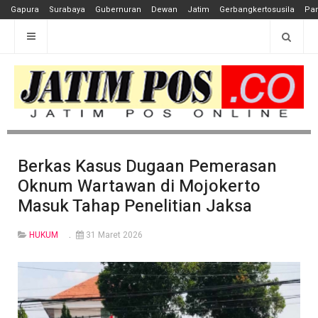
Gapura
Surabaya
Gubernuran
Dewan
Jatim
Gerbangkertosusila
Pan
Berkas Kasus Dugaan Pemerasan
Oknum Wartawan di Mojokerto
Masuk Tahap Penelitian Jaksa
HUKUM
31 Maret 2026