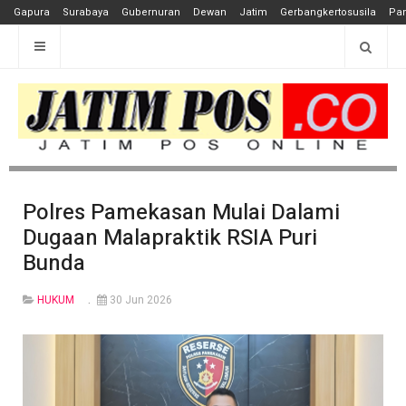
Gapura
Surabaya
Gubernuran
Dewan
Jatim
Gerbangkertosusila
Pan
Polres Pamekasan Mulai Dalami
Dugaan Malapraktik RSIA Puri
Bunda
HUKUM
30 Jun 2026