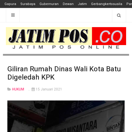
Gapura
Surabaya
Gubernuran
Dewan
Jatim
Gerbangkertosusila
Pan
Giliran Rumah Dinas Wali Kota Batu
Digeledah KPK
HUKUM
15 Januari 2021