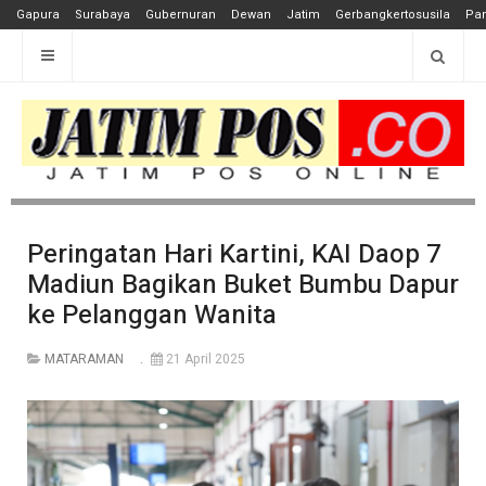
Gapura
Surabaya
Gubernuran
Dewan
Jatim
Gerbangkertosusila
Pan
Peringatan Hari Kartini, KAI Daop 7
Madiun Bagikan Buket Bumbu Dapur
ke Pelanggan Wanita
MATARAMAN
21 April 2025