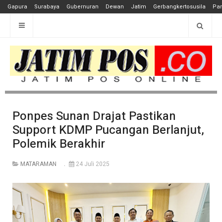
Gapura
Surabaya
Gubernuran
Dewan
Jatim
Gerbangkertosusila
Pan
Ponpes Sunan Drajat Pastikan
Support KDMP Pucangan Berlanjut,
Polemik Berakhir
MATARAMAN
24 Juli 2025