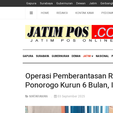
Gapura
Surabaya
Gubernuran
Dewan
Jatim
Gerbangk
HOME
REDAKSI
KONTAK KAMI
PEDOMA
GAPURA
SURABAYA
GUBERNURAN
DEWAN
JATIM
NASIONAL
P
Operasi Pemberantasan Ro
Ponorogo Kurun 6 Bulan, I
MATARAMAN
03 September 2025