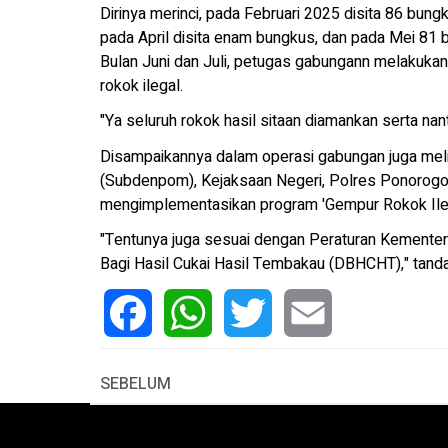
Dirinya merinci, pada Februari 2025 disita 86 bun
pada April disita enam bungkus, dan pada Mei 81 b
Bulan Juni dan Juli, petugas gabungann melakukan
rokok ilegal.
"Ya seluruh rokok hasil sitaan diamankan serta na
Disampaikannya dalam operasi gabungan juga meli
(Subdenpom), Kejaksaan Negeri, Polres Ponorogo 
mengimplementasikan program 'Gempur Rokok Ileg
"Tentunya juga sesuai dengan Peraturan Kemente
Bagi Hasil Cukai Hasil Tembakau (DBHCHT)," tanda
Facebook
WhatsApp
Twitter
Email
SEBELUM