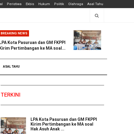
al
Peristiwa
Ekbis
Hukum
Politik
Olahraga
Asal Tahu
BREAKING NEWS
LPA Kota Pasuruan dan GM FKPPI
Kirim Pertimbangan ke MA soal...
ASAL TAHU
TERKINI
LPA Kota Pasuruan dan GM FKPPI
Kirim Pertimbangan ke MA soal
Hak Asuh Anak ...