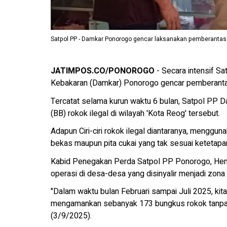
Satpol PP - Damkar Ponorogo gencar laksanakan pemberantasan
JATIMPOS.CO/PONOROGO
- Secara intensif S
Kebakaran (Damkar) Ponorogo gencar pemberantas
Tercatat selama kurun waktu 6 bulan, Satpol PP D
(BB) rokok ilegal di wilayah 'Kota Reog' tersebut.
Adapun Ciri-ciri rokok ilegal diantaranya, mengguna
bekas maupun pita cukai yang tak sesuai ketetapa
Kabid Penegakan Perda Satpol PP Ponorogo, Hen
operasi di desa-desa yang disinyalir menjadi zona
"Dalam waktu bulan Februari sampai Juli 2025, kit
mengamankan sebanyak 173 bungkus rokok tanpa dis
(3/9/2025).