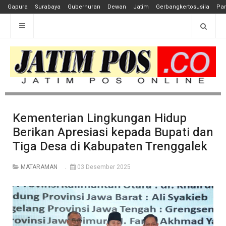
Gapura
Surabaya
Gubernuran
Dewan
Jatim
Gerbangkertosusila
Pan
Kementerian Lingkungan Hidup
Berikan Apresiasi kepada Bupati dan
Tiga Desa di Kabupaten Trenggalek
MATARAMAN
03 Desember 2025