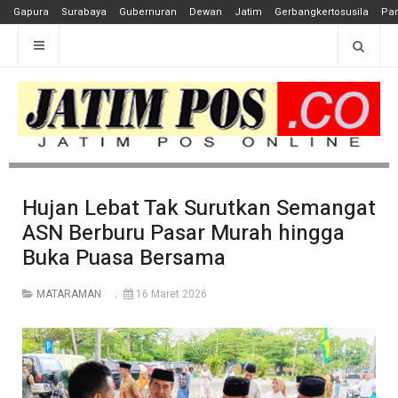
Gapura
Surabaya
Gubernuran
Dewan
Jatim
Gerbangkertosusila
Pan
Hujan Lebat Tak Surutkan Semangat
ASN Berburu Pasar Murah hingga
Buka Puasa Bersama
MATARAMAN
16 Maret 2026