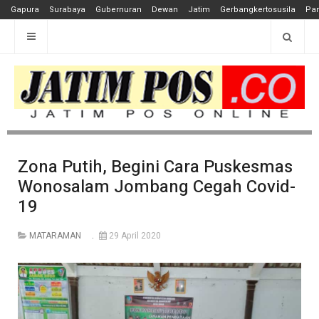
Gapura
Surabaya
Gubernuran
Dewan
Jatim
Gerbangkertosusila
Pan
Zona Putih, Begini Cara Puskesmas
Wonosalam Jombang Cegah Covid-
19
MATARAMAN
29 April 2020