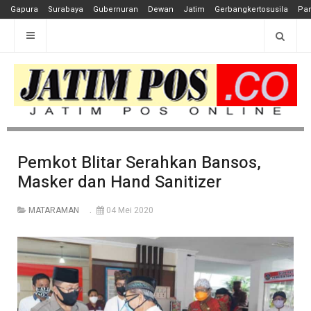
Gapura
Surabaya
Gubernuran
Dewan
Jatim
Gerbangkertosusila
Pan
Pemkot Blitar Serahkan Bansos,
Masker dan Hand Sanitizer
MATARAMAN
04 Mei 2020