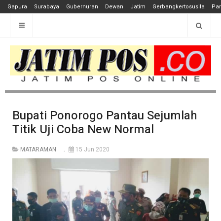
Gapura
Surabaya
Gubernuran
Dewan
Jatim
Gerbangkertosusila
Pan
Bupati Ponorogo Pantau Sejumlah
Titik Uji Coba New Normal
MATARAMAN
15 Jun 2020