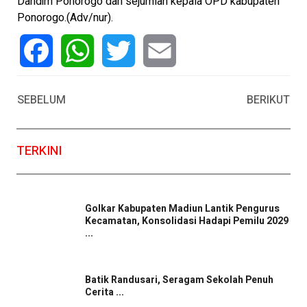
Dandim Ponorogo dan sejumlah kepala OPD kabupaten
Ponorogo.(Adv/nur).
Facebook
WhatsApp
Twitter
Email
SEBELUM
BERIKUT
TERKINI
Golkar Kabupaten Madiun Lantik Pengurus
Kecamatan, Konsolidasi Hadapi Pemilu 2029
...
Batik Randusari, Seragam Sekolah Penuh
Cerita ...