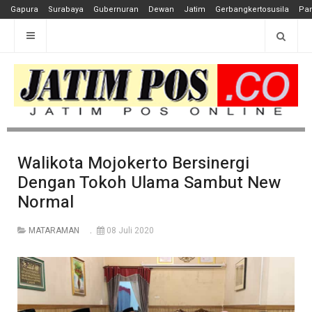
Gapura
Surabaya
Gubernuran
Dewan
Jatim
Gerbangkertosusila
Pan
Walikota Mojokerto Bersinergi
Dengan Tokoh Ulama Sambut New
Normal
MATARAMAN
08 Juli 2020