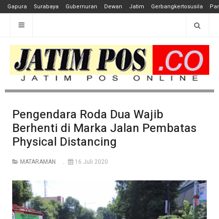
Gapura
Surabaya
Gubernuran
Dewan
Jatim
Gerbangkertosusila
Pan
Pengendara Roda Dua Wajib
Berhenti di Marka Jalan Pembatas
Physical Distancing
MATARAMAN
16 Juli 2020